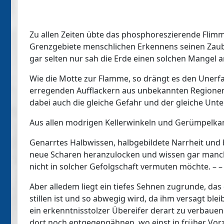
Zu allen Zeiten übte das phosphoreszierende Flim
Grenzgebiete menschlichen Erkennens seinen Zaub
gar selten nur sah die Erde einen solchen Mangel an
Wie die Motte zur Flamme, so drängt es den Unerf
erregenden Aufflackern aus unbekannten Regionen
dabei auch die gleiche Gefahr und der gleiche Unte
Aus allen modrigen Kellerwinkeln und Gerümpelkam
Genarrtes Halbwissen, halbgebildete Narrheit und
neue Scharen heranzulocken und wissen gar manc
nicht in solcher Gefolgschaft vermuten möchte. – –
Aber alledem liegt ein tiefes Sehnen zugrunde, das 
stillen ist und so abwegig wird, da ihm versagt ble
ein erkenntnisstolzer Übereifer derart zu verbau
dort noch entgegengähnen, wo einst in früher Vorzei