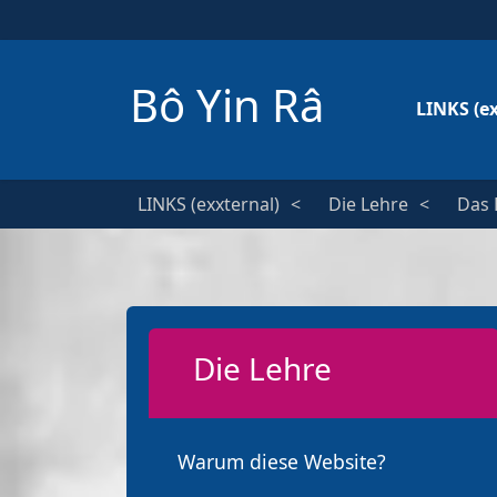
Bô Yin Râ
LINKS (e
LINKS (exxternal)
Die Lehre
Das 
Die Lehre
Warum diese Website?