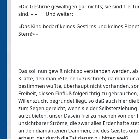
«Die Gestirne gewaltigen gar nichts; sie sind frei für
sind. – » Und weiter:
«Das Kind bedarf keines Gestirns und keines Planete
Stern!» –
Das soll nun gewiß nicht so verstanden werden, als 
Kräfte, den man «Sternen» zuschrieb, da man nur a
bestimmen wußte, überhaupt nicht vorhanden, sonde
Freiheit, diesen Einfluß folgerichtig zu gebrauchen,
Willenszucht begründet liegt, so daß auch hier di
zum Segen gereicht, wenn sie der Selbsterziehung d
aufzubieten, unser Dasein frei zu machen von der 
unsichtbarer Ströme, die zwar alles Erdenhafte st
an den diamantenen Dämmen, die des Geistes un
erbaut, der durch die Tat darum zu bitten weiß...