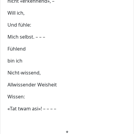
nicht «erkennend», –
Will ich,
Und fühle:
Mich selbst. – – –
Fühlend
bin ich
Nicht-wissend,
Allwissender Weisheit
Wissen:
«Tat twam asi»! – – – –
*