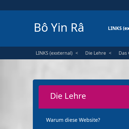
Bô Yin Râ
LINKS (e
LINKS (exxternal)
Die Lehre
Das 
Die Lehre
Warum diese Website?