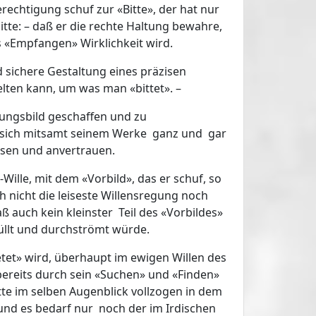
echtigung schuf zur «Bitte», der hat nur
itte: – daß er die rechte Haltung bewahre,
 «Empfangen» Wirklichkeit wird.
nd sichere Gestaltung eines präzisen
elten kann, um was man «bittet». –
lungsbild geschaffen und zu
er sich mitsamt seinem Werke ganz und gar
ssen und anvertrauen.
Wille, mit dem «Vorbild», das er schuf, so
h nicht die leiseste Willensregung noch
ß auch kein kleinster Teil des «Vorbildes»
üllt und durchströmt würde.
etet» wird, überhaupt im ewigen Willen des
bereits durch sein «Suchen» und «Finden»
tte im selben Augenblick vollzogen in dem
 und es bedarf nur noch der im Irdischen