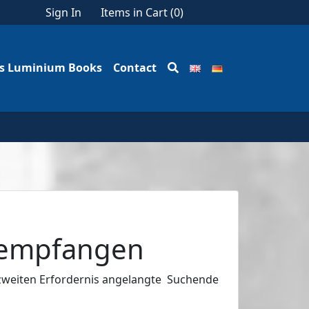
Sign In
Items in Cart (
0
)
us Luminium Books
Contact
r empfangen
 zweiten Erfordernis angelangte Suchende